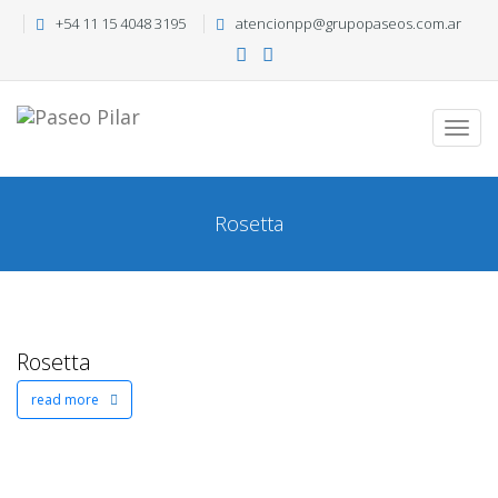
+54 11 15 4048 3195
atencionpp@grupopaseos.com.ar
Rosetta
Rosetta
read more