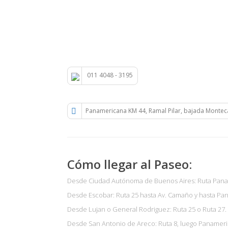
011 4048 - 3195
Panamericana KM 44, Ramal Pilar, bajada Montec
Cómo llegar al Paseo:
Desde Ciudad Autónoma de Buenos Aires: Ruta Panam
Desde Escobar: Ruta 25 hasta Av. Camaño y hasta Pan
Desde Lujan o General Rodriguez: Ruta 25 o Ruta 27.
Desde San Antonio de Areco: Ruta 8, luego Panameric