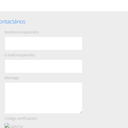
ontactános
Nombre (requerido)
E-mail (requerido)
Mensaje
Código verificación