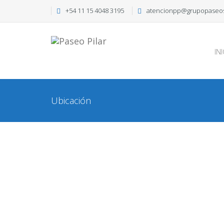
+54 11 15 4048 3195
atencionpp@grupopaseos
IN
Ubicación