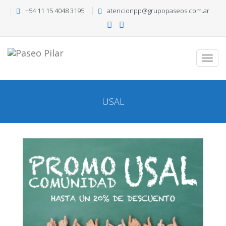
+54 11 15 4048 3195
atencionpp@grupopaseos.com.ar
USAL